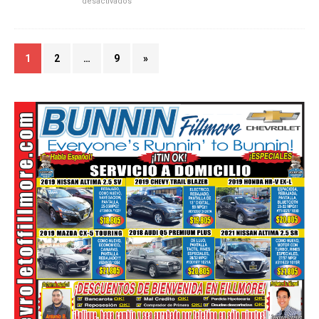
desactivados
1
2
…
9
»