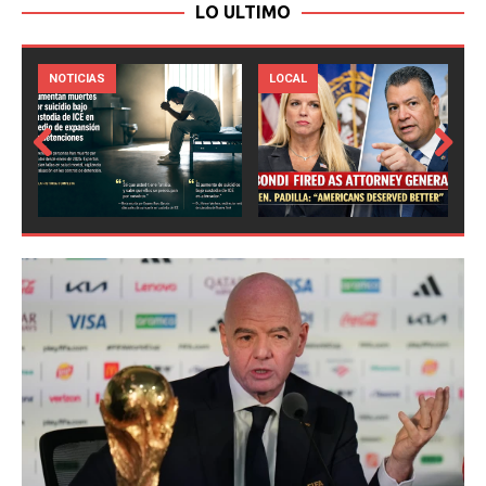
LO ULTIMO
LOCAL
NOTICIAS
Prev
Next
ious