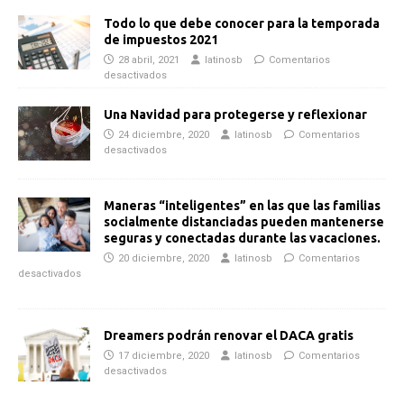
Todo lo que debe conocer para la temporada
de impuestos 2021
28 abril, 2021
latinosb
Comentarios
desactivados
Una Navidad para protegerse y reflexionar
24 diciembre, 2020
latinosb
Comentarios
desactivados
Maneras “inteligentes” en las que las familias
socialmente distanciadas pueden mantenerse
seguras y conectadas durante las vacaciones.
20 diciembre, 2020
latinosb
Comentarios
desactivados
Dreamers podrán renovar el DACA gratis
17 diciembre, 2020
latinosb
Comentarios
desactivados