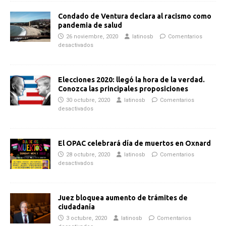
Condado de Ventura declara al racismo como
pandemia de salud
26 noviembre, 2020
latinosb
Comentarios
desactivados
Elecciones 2020: llegó la hora de la verdad.
Conozca las principales proposiciones
30 octubre, 2020
latinosb
Comentarios
desactivados
El OPAC celebrará día de muertos en Oxnard
28 octubre, 2020
latinosb
Comentarios
desactivados
Juez bloquea aumento de trámites de
ciudadanía
3 octubre, 2020
latinosb
Comentarios