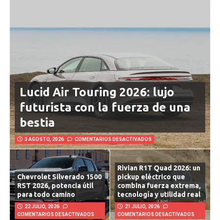
Lucid Air Touring 2026: lujo
futurista con la fuerza de una
bestia
3 AGOSTO, 2026
COMENTARIOS DESACTIVADOS
Rivian R1T Quad 2026: un
Chevrolet Silverado 1500
pickup eléctrico que
RST 2026, potencia útil
combina fuerza extrema,
para todo camino
tecnología y utilidad real
22 JULIO, 2026
21 JULIO, 2026