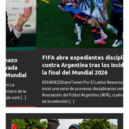
Prev
Next
FIFA abre expedientes disciplinarios
ious
contra Argentina tras los incidentes en
la final del Mundial 2026
0SHARESShareTweet Por El Latino Newsroom La FIFA
inició una serie de procesos disciplinarios contra la
Asociación del Fútbol Argentino (AFA), cuatro integrantes
de la selección
[...]