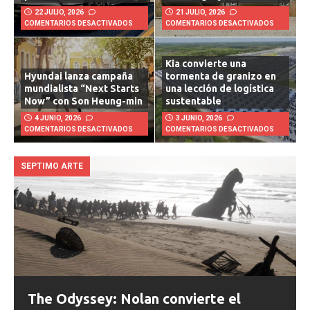
para todo camino
tecnología y utilidad real
22 JULIO, 2026
21 JULIO, 2026
COMENTARIOS DESACTIVADOS
COMENTARIOS DESACTIVADOS
Kia convierte una
Hyundai lanza campaña
tormenta de granizo en
mundialista “Next Starts
una lección de logística
Now” con Son Heung-min
sustentable
4 JUNIO, 2026
3 JUNIO, 2026
COMENTARIOS DESACTIVADOS
COMENTARIOS DESACTIVADOS
SEPTIMO ARTE
The Odyssey: Nolan convierte el