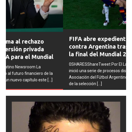
Prev
Next
FIFA abre expedientes disciplinarios
ious
contra Argentina tras los incidentes en
la final del Mundial 2026
0SHARESShareTweet Por El Latino Newsroom La FIFA
inició una serie de procesos disciplinarios contra la
Asociación del Fútbol Argentino (AFA), cuatro integrantes
de la selección
[...]