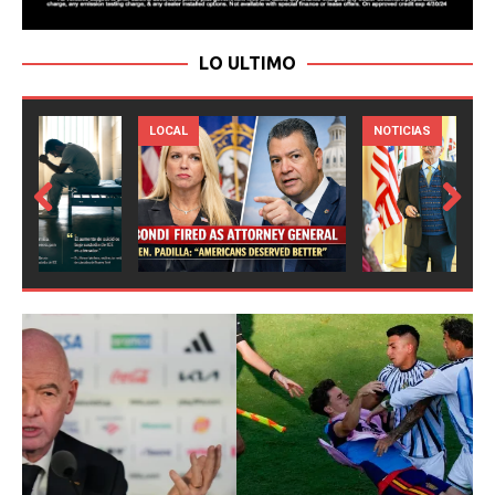
LO ULTIMO
LOCAL
NOTICIAS
Prev
Next
ious