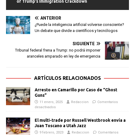
of Trump’s Immigration Crackdown
ANTERIOR
¿Puede la inteligencia artificial volverse consciente?
Un debate que divide a científicos y tecnólogos
SIGUIENTE
Tribunal federal frena a Trump: no podrá imponer
aranceles amparado en ley de emergencia
ARTÍCULOS RELACIONADOS
Arresto en Camarillo por Caso de “Ghost
Guns”
11 enero, 2025
Redaccion
Comentarios
desactivados
El multi-trade por Russell Westbrook envía a
Juan Toscano a Utah Jazz
9 febrero, 2023
Redaccion
Comentarios