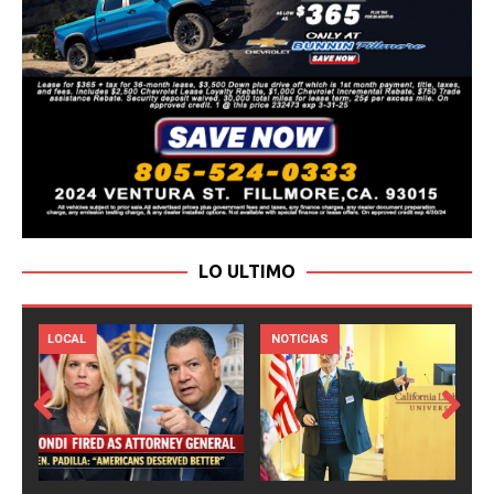
LO ULTIMO
LOCAL
NOTICIAS
Prev
Next
ious