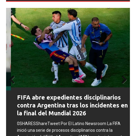
Prev
Next
FIFA abre expedientes disciplinarios
ious
contra Argentina tras los incidentes en
la final del Mundial 2026
0SHARESShareTweet Por El Latino Newsroom La FIFA
inició una serie de procesos disciplinarios contra la