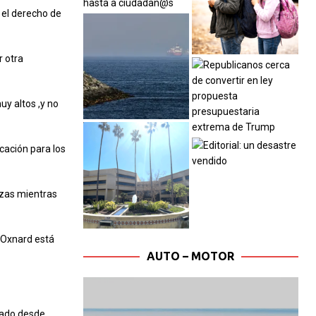
 el derecho de
r otra
uy altos ,y no
cación para los
ezas mientras
e Oxnard está
AUTO – MOTOR
tado desde