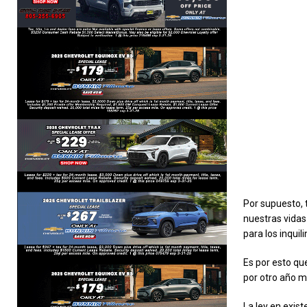
Por supuesto, 
nuestras vidas
para los inquil
Es por esto qu
por otro año m
La ley en exis