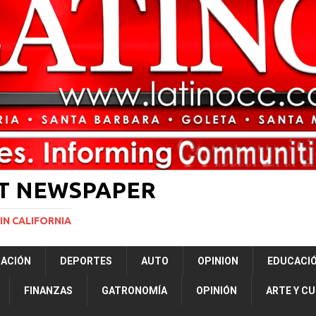
ón a ley de Texas que permite a la policía detener a migrantes
ará la mayor nevada en lo que va del año en California
NACIONALES
ERNACIONAL
NACIONAL
ST NEWSPAPER
IN CALIFORNIA
RACIÓN
DEPORTES
AUTO
OPINION
EDUCACI
FINANZAS
GATRONOMÍA
OPINIÓN
ARTE Y C