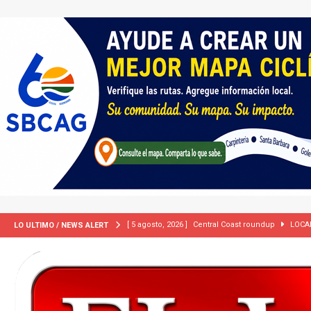
[ 5 agosto, 2026 ]
Central Coast roundup
LOCA
LO ULTIMO / NEWS ALERT
[ 5 agosto, 2026 ]
Trump activa por primera vez tri
extranjeros”
INMIGRACIÓN
[ 2 julio, 2024 ]
Colombia apaga el ‘efecto Vini’. B