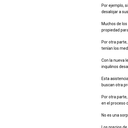
Por ejemplo, s
desalojar a sus
Muchos de los 
propiedad para
Por otra parte
tenían los med
Con la nueva l
inquilinos desa
Esta asistenci
buscan otra pr
Por otra parte
en el proceso 
No es una sorp
Los precios d