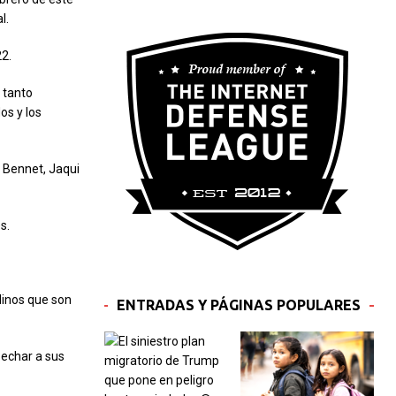
l.
22.
 tanto
os y los
 Bennet, Jaqui
s.
linos que son
ENTRADAS Y PÁGINAS POPULARES
 echar a sus