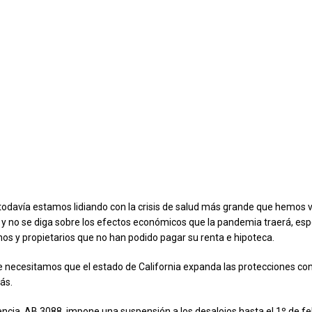
todavía estamos lidiando con la crisis de salud más grande que hemos v
 y no se diga sobre los efectos económicos que la pandemia traerá, es
inos y propietarios que no han podido pagar su renta e hipoteca.
e necesitamos que el estado de California expanda las protecciones con
ás.
tencia, AB 3088, impone una suspensión a los desalojos hasta el 1º de f