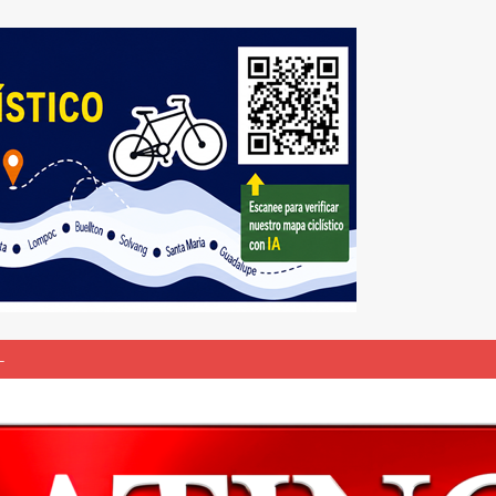
L
bunal especial para solicitar la deportación de presuntos “terroristas
rasil 1 – Colombia 1
DEPORTE