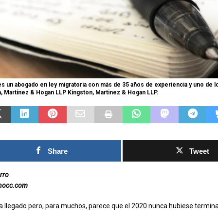
Las Islas Malvinas y el
deporte: una historia de
identidad, memoria y
Fútbol asiátic
pasión nacional
rechazo contra
0SHARESShareTweet Por El Latino
inversión priv
s un abogado en ley migratoria con más de 35 años de experiencia y uno de l
Newsroom El deporte ha sido, a lo largo
n, Martínez & Hogan LLP Kingston, Martinez & Hogan LLP.
propuesto por
de la historia, mucho más que una
el Mundial
competencia entre equipos o atletas. En
[...]
0SHARESShareTweet 
Newsroom La crecien
torno al futuro finan
Share
Tweet
Mundial de la FIFA s
capítulo este
[...]
rro
inocc.com
a llegado pero, para muchos, parece que el 2020 nunca hubiese termin