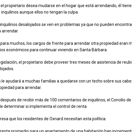
i el propietario desea mudarse en el hogar que está arrendando, él tiene
 inquilinos aunque ellos no tengan la culpa.
inquilinos desalojados se ven en problemas ya que no pueden encontra
 arrendar.
, para muchos, los cargos de frente para arrendar otra propiedad eran m
ios económicos para continuar viviendo en Santa Bárbara.
egislación, el propietario debe proveer tres meses de asistencia de reubi
lojados.
a le ayudará a muchas familias a quedarse con un techo sobre sus cab
opiedad para arrendar.
, después de recibir más de 100 comentarios de inquilinos, el Concilio d
de determinar si implementa el control de renta.
resa que los residentes de Oxnard necesitan esta política.
e renta promedio para un apartamento de una habitación han incremen