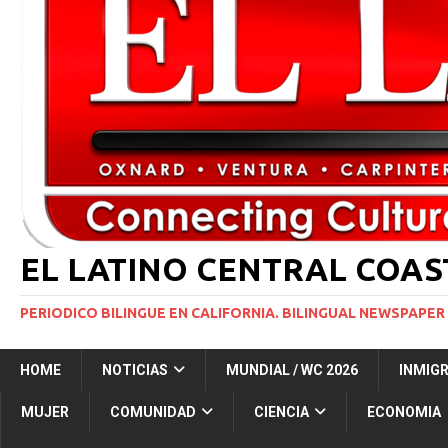
[ 29 marzo, 2024 ]
Corte Suprema levanta suspensi
INMIGRACIÓN
[ 1 marzo, 2024 ]
Potente tormenta invernal desat
[ 5 agosto, 2026 ]
Resumen internacional
INT
[ 5 agosto, 2026 ]
International roundup
INTER
EL LATINO CENTRAL COA
PERIODICO BILINGUE EN CALIFORNIA. BILINGUAL NEWSPAPER 
HOME
NOTICIAS
MUNDIAL / WC 2026
INMIG
MUJER
COMUNIDAD
CIENCIA
ECONOMIA