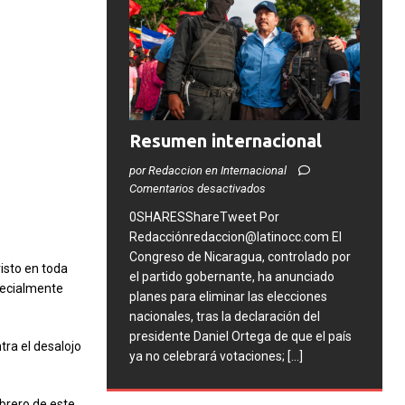
Resumen internacional
por Redaccion en Internacional
Comentarios desactivados
0SHARESShareTweet Por
Redacciónredaccion@latinocc.com El
Congreso de Nicaragua, controlado por
isto en toda
el partido gobernante, ha anunciado
pecialmente
planes para eliminar las elecciones
nacionales, tras la declaración del
presidente Daniel Ortega de que el país
tra el desalojo
ya no celebrará votaciones;
[...]
ebrero de este