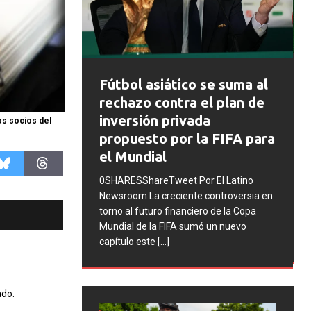
FIFA abre expedientes
o se suma al
disciplinarios contra
 el plan de
Argentina tras los
ada
os socios del
incidentes en la final del
 la FIFA para
Mundial 2026
0SHARESShareTweet Por El Latino
Por El Latino
Newsroom La FIFA inició una serie de
te controversia en
procesos disciplinarios contra la
ciero de la Copa
Asociación del Fútbol Argentino (AFA),
umó un nuevo
cuatro integrantes de la selección
[...]
ado.