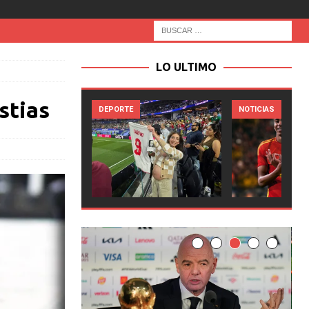
LO ULTIMO
stias
RTE
NOTICIAS
NOTICIAS