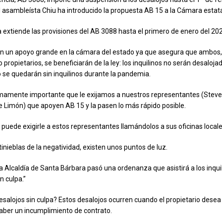
el asambleísta Chiu ha introducido la propuesta AB 15 a la Cámara estata
 extiende las provisiones del AB 3088 hasta el primero de enero del 20
n un apoyo grande en la cámara del estado ya que asegura que ambos,
 propietarios, se beneficiarán de la ley: los inquilinos no serán desalojad
o se quedarán sin inquilinos durante la pandemia.
mamente importante que le exijamos a nuestros representantes (Steve
e Limón) que apoyen AB 15 y la pasen lo más rápido posible.
puede exigirle a estos representantes llamándolos a sus oficinas locale
tinieblas de la negatividad, existen unos puntos de luz.
la Alcaldía de Santa Bárbara pasó una ordenanza que asistirá a los inqui
n culpa.”
esalojos sin culpa? Estos desalojos ocurren cuando el propietario desea
 haber un incumplimiento de contrato.