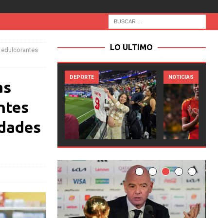
LO ULTIMO
e edulcorantes
TE
NOTICIAS
NOTICIAS
as
ntes
edades