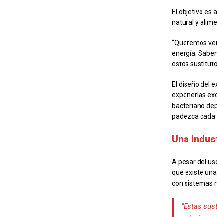
El objetivo es 
natural y alime
“Queremos ver 
energía. Sabe
estos sustituto
El diseño del 
exponerlas exc
bacteriano de
padezca cada 
Una indus
A pesar del us
que existe una
con sistemas 
“Estas sust