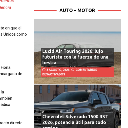
camentos
dencia
AUTO – MOTOR
to en que el
dos Unidos como
Lucid Air Touring 2026: lujo
futurista con la fuerza de una
bestia
 Fiona
3 AGOSTO, 2026
COMENTARIOS
 encargada de
DESACTIVADOS
 la
 también
médica
Chevrolet Silverado 1500 RST
2026, potencia útil para todo
pacto directo
camino