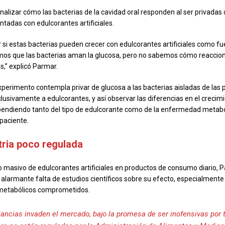
analizar cómo las bacterias de la cavidad oral responden al ser privadas
ntadas con edulcorantes artificiales.
si estas bacterias pueden crecer con edulcorantes artificiales como fu
mos que las bacterias aman la glucosa, pero no sabemos cómo reaccio
s,” explicó Parmar.
experimento contempla privar de glucosa a las bacterias aisladas de las 
lusivamente a edulcorantes, y así observar las diferencias en el crecim
pendiendo tanto del tipo de edulcorante como de la enfermedad metabó
paciente.
tria poco regulada
o masivo de edulcorantes artificiales en productos de consumo diario, P
 alarmante falta de estudios científicos sobre su efecto, especialment
metabólicos comprometidos.
ancias invaden el mercado, bajo la promesa de ser inofensivas por 