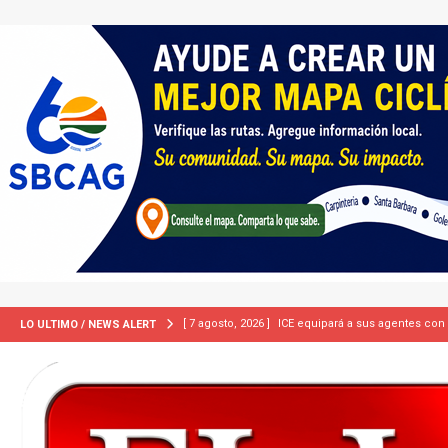
[ 7 agosto, 2026 ]
ICE equipará a sus agentes con
LO ULTIMO / NEWS ALERT
INMIGRACIÓN
[ 7 agosto, 2026 ]
Turquía, Pakistán y Arabia Sau
INTERNACIONAL