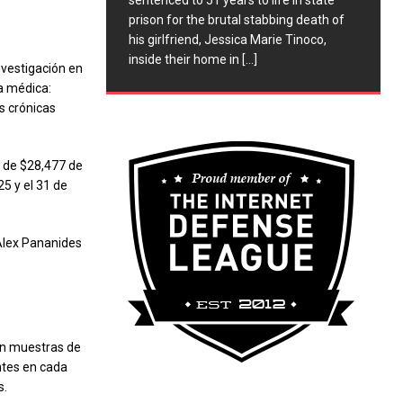
sentenced to 51 years to life in state
prison for the brutal stabbing death of
his girlfriend, Jessica Marie Tinoco,
inside their home in
[...]
nvestigación en
a médica:
s crónicas
o de $28,477 de
25 y el 31 de
 Alex Pananides
án muestras de
entes en cada
s.