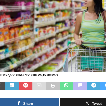
Las Islas Malvinas y el
deporte: una historia de
identidad, memoria y
Fútbol asiáti
pasión nacional
rechazo contr
0SHARESShareTweet Por El Latino
inversión pri
Newsroom El deporte ha sido, a lo largo
propuesto por
de la historia, mucho más que una
el Mundial
competencia entre equipos o atletas. En
[...]
0SHARESShareTweet
Newsroom La crecien
torno al futuro finan
Rw:97,j:7210655879910188999,t:23060909
Mundial de la FIFA 
capítulo este
[...]
Share
Tweet