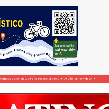
 cámaras corporales, pero se reserva el derecho de difundir los videos
dí firman pacto de defensa mutua ante escalada de tensiones en Oriente Medio