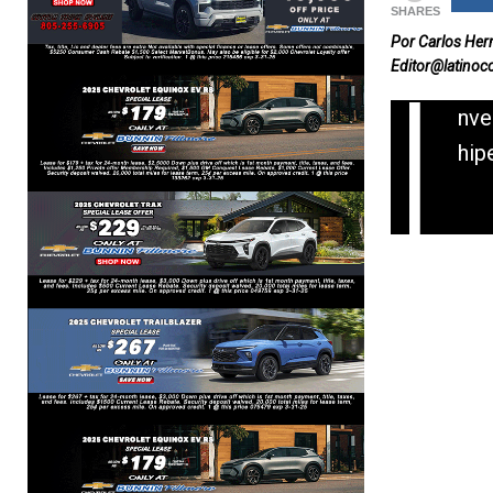
SHARES
Por Carlos He
Editor@latinoc
I
nve
hip