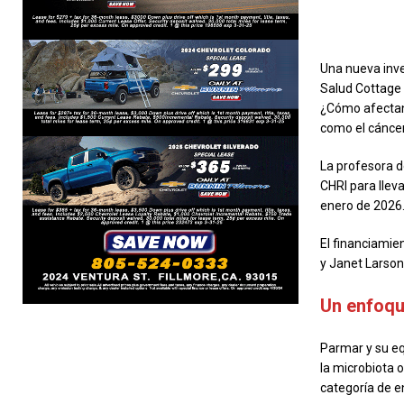
Una nueva inve
Salud Cottage 
¿Cómo afectan 
como el cáncer,
La profesora de
CHRI para lleva
enero de 2026
El financiamie
y Janet Larson
Un enfoque
Parmar y su eq
la microbiota 
categoría de e