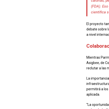
calorías, 
(FDA). Eso
científica 
El proyecto ta
debate sobre l
a nivel internac
Colaborac
Mientras Parma
Asigbee, de Co
reclutar a las
La importancia
infraestructura
permitirá a lo
aplicada.
“La oportunida