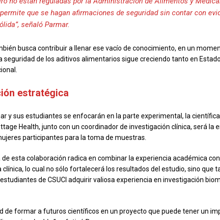
pero no están reguladas por la Administración de Alimentos y Medi
 permite que se hagan afirmaciones de seguridad sin contar con evi
sólida”, señaló Parmar.
mbién busca contribuir a llenar ese vacío de conocimiento, en un momen
a seguridad de los aditivos alimentarios sigue creciendo tanto en Esta
ional.
ión estratégica
r y sus estudiantes se enfocarán en la parte experimental, la científica
ttage Health, junto con un coordinador de investigación clínica, será la
 mujeres participantes para la toma de muestras.
 de esta colaboración radica en combinar la experiencia académica con
 clínica, lo cual no sólo fortalecerá los resultados del estudio, sino que
s estudiantes de CSUCI adquirir valiosa experiencia en investigación bio
d de formar a futuros científicos en un proyecto que puede tener un im