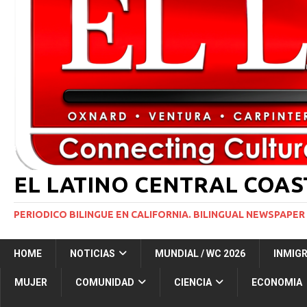
[ 2 julio, 2024 ]
Colombia apaga el ‘efecto Vini’. B
[ 29 marzo, 2024 ]
Corte Suprema levanta suspensi
INMIGRACIÓN
[ 1 marzo, 2024 ]
Potente tormenta invernal desat
[ 7 agosto, 2026 ]
Simi Valley Man Sentenced to 51 
[ 7 agosto, 2026 ]
El primer hábitat submarino en
EL LATINO CENTRAL COA
PERIODICO BILINGUE EN CALIFORNIA. BILINGUAL NEWSPAPER 
HOME
NOTICIAS
MUNDIAL / WC 2026
INMIG
MUJER
COMUNIDAD
CIENCIA
ECONOMIA