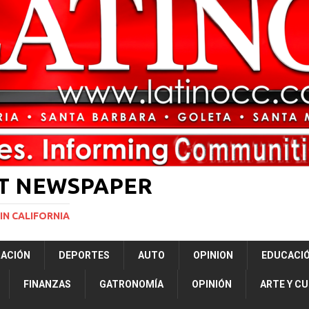
rasil 1 – Colombia 1
DEPORTE
ón a ley de Texas que permite a la policía detener a migrantes
ará la mayor nevada en lo que va del año en California
NACIONALES
Years to Life for Murdering Girlfriend in Front of Her Children
LOCAL
 décadas promete impulsar la investigación oceánica en EE. UU.
CIENCIA
ST NEWSPAPER
IN CALIFORNIA
RACIÓN
DEPORTES
AUTO
OPINION
EDUCACI
FINANZAS
GATRONOMÍA
OPINIÓN
ARTE Y C