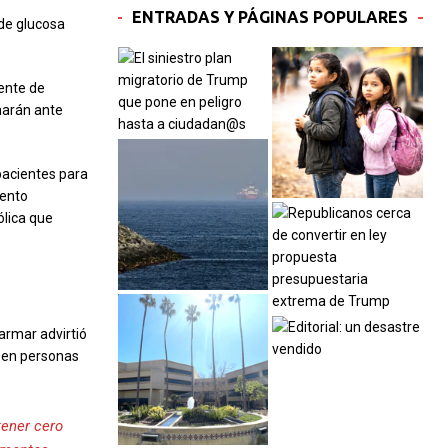
ENTRADAS Y PÁGINAS POPULARES
 de glucosa
ente de
narán ante
pacientes para
iento
lica que
armar advirtió
e en personas
tener cero