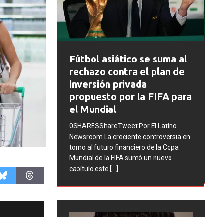
FIFA abre expedientes
co se suma al
disciplinarios contra
a el plan de
Argentina tras los
vada
incidentes en la final del
 la FIFA para
Mundial 2026
0SHARESShareTweet Por El Latino
 Por El Latino
Newsroom La FIFA inició una serie de
te controversia en
procesos disciplinarios contra la
ciero de la Copa
Asociación del Fútbol Argentino (AFA),
sumó un nuevo
cuatro integrantes de la selección
[...]